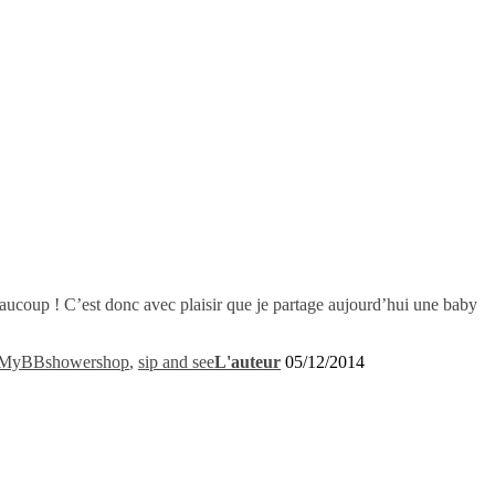
beaucoup ! C’est donc avec plaisir que je partage aujourd’hui une baby
MyBBshowershop
,
sip and see
L'auteur
05/12/2014