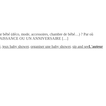
ur bébé (déco, mode, accessoires, chambre de bébé…) ? Par où
E DE NAISSANCE OU UN ANNIVERSAIRE […]
é
,
jeux baby shower
,
organiser une baby shower
,
sip and see
L'auteur