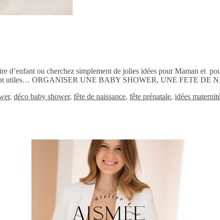
aire d’enfant ou cherchez simplement de jolies idées pour Maman et po
qui vous seront utiles… ORGANISER UNE BABY SHOWER, UNE FET
wer
,
déco baby shower
,
fête de naissance
,
fête prénatale
,
idées maternit