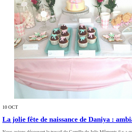
10
OCT
La jolie fête de naissance de Daniya : ambi
Nous avions découvert le travail de Camille de Jolis Môments il y a q