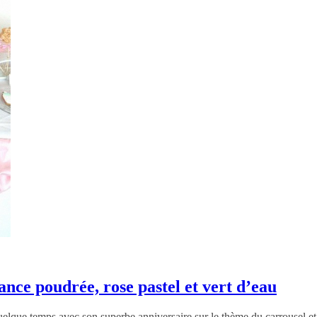
ance poudrée, rose pastel et vert d’eau
uelque temps avec son superbe anniversaire sur le thème du carrousel et 