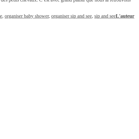
ce
,
organiser baby shower
,
organiser sip and see
,
sip and see
L'auteur