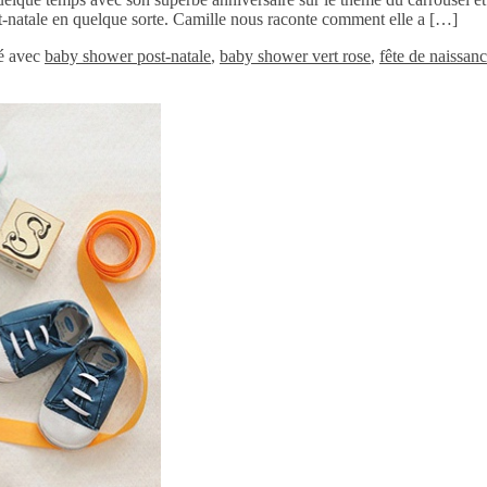
t-natale en quelque sorte. Camille nous raconte comment elle a […]
é avec
baby shower post-natale
,
baby shower vert rose
,
fête de naissan