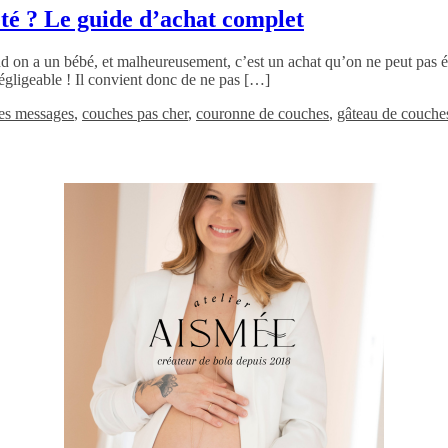
eté ? Le guide d’achat complet
d on a un bébé, et malheureusement, c’est un achat qu’on ne peut pas é
égligeable ! Il convient donc de ne pas […]
es messages
,
couches pas cher
,
couronne de couches
,
gâteau de couche