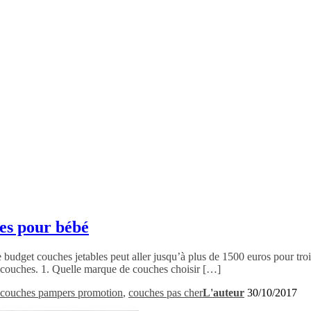
es pour bébé
udget couches jetables peut aller jusqu’à plus de 1500 euros pour trois
de couches. 1. Quelle marque de couches choisir […]
couches pampers promotion
,
couches pas cher
L'auteur
30/10/2017