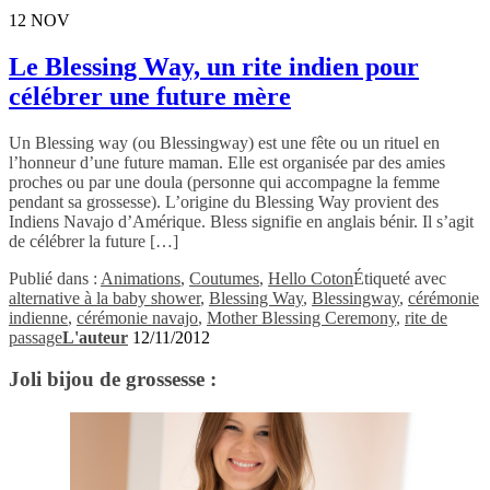
12
NOV
Le Blessing Way, un rite indien pour
célébrer une future mère
Un Blessing way (ou Blessingway) est une fête ou un rituel en
l’honneur d’une future maman. Elle est organisée par des amies
proches ou par une doula (personne qui accompagne la femme
pendant sa grossesse). L’origine du Blessing Way provient des
Indiens Navajo d’Amérique. Bless signifie en anglais bénir. Il s’agit
de célébrer la future […]
Publié dans :
Animations
,
Coutumes
,
Hello Coton
Étiqueté avec
alternative à la baby shower
,
Blessing Way
,
Blessingway
,
cérémonie
indienne
,
cérémonie navajo
,
Mother Blessing Ceremony
,
rite de
passage
L'auteur
12/11/2012
Joli bijou de grossesse :