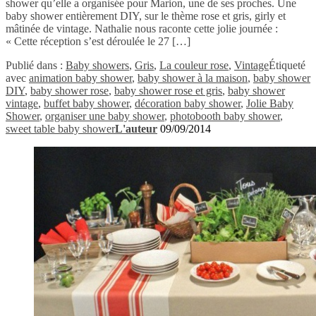
shower qu’elle a organisée pour Marion, une de ses proches. Une
baby shower entièrement DIY, sur le thème rose et gris, girly et
mâtinée de vintage. Nathalie nous raconte cette jolie journée :
« Cette réception s’est déroulée le 27 […]
Publié dans :
Baby showers
,
Gris
,
La couleur rose
,
Vintage
Étiqueté
avec
animation baby shower
,
baby shower à la maison
,
baby shower
DIY
,
baby shower rose
,
baby shower rose et gris
,
baby shower
vintage
,
buffet baby shower
,
décoration baby shower
,
Jolie Baby
Shower
,
organiser une baby shower
,
photobooth baby shower
,
sweet table baby shower
L'auteur
09/09/2014