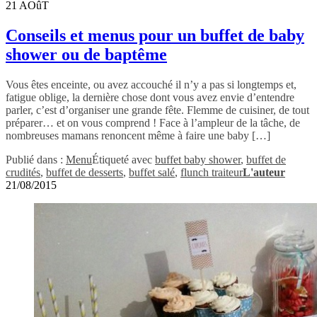
21
AOûT
Conseils et menus pour un buffet de baby
shower ou de baptême
Vous êtes enceinte, ou avez accouché il n’y a pas si longtemps et,
fatigue oblige, la dernière chose dont vous avez envie d’entendre
parler, c’est d’organiser une grande fête. Flemme de cuisiner, de tout
préparer… et on vous comprend ! Face à l’ampleur de la tâche, de
nombreuses mamans renoncent même à faire une baby […]
Publié dans :
Menu
Étiqueté avec
buffet baby shower
,
buffet de
crudités
,
buffet de desserts
,
buffet salé
,
flunch traiteur
L'auteur
21/08/2015