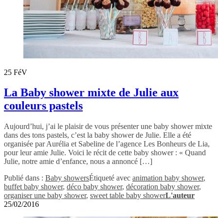
25
FéV
La Baby shower mixte de Julie aux
couleurs pastels
Aujourd’hui, j’ai le plaisir de vous présenter une baby shower mixte
dans des tons pastels, c’est la baby shower de Julie. Elle a été
organisée par Aurélia et Sabeline de l’agence Les Bonheurs de Lia,
pour leur amie Julie. Voici le récit de cette baby shower : « Quand
Julie, notre amie d’enfance, nous a annoncé […]
Publié dans :
Baby showers
Étiqueté avec
animation baby shower
,
buffet baby shower
,
déco baby shower
,
décoration baby shower
,
organiser une baby shower
,
sweet table baby shower
L'auteur
25/02/2016