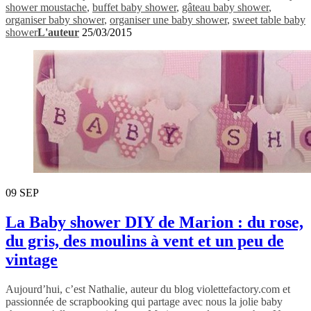
shower moustache
,
buffet baby shower
,
gâteau baby shower
,
organiser baby shower
,
organiser une baby shower
,
sweet table baby
shower
L'auteur
25/03/2015
09
SEP
La Baby shower DIY de Marion : du rose,
du gris, des moulins à vent et un peu de
vintage
Aujourd’hui, c’est Nathalie, auteur du blog violettefactory.com et
passionnée de scrapbooking qui partage avec nous la jolie baby