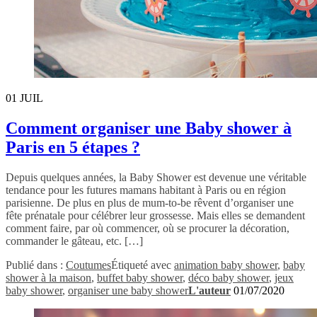
01
JUIL
Comment organiser une Baby shower à
Paris en 5 étapes ?
Depuis quelques années, la Baby Shower est devenue une véritable
tendance pour les futures mamans habitant à Paris ou en région
parisienne. De plus en plus de mum-to-be rêvent d’organiser une
fête prénatale pour célébrer leur grossesse. Mais elles se demandent
comment faire, par où commencer, où se procurer la décoration,
commander le gâteau, etc. […]
Publié dans :
Coutumes
Étiqueté avec
animation baby shower
,
baby
shower à la maison
,
buffet baby shower
,
déco baby shower
,
jeux
baby shower
,
organiser une baby shower
L'auteur
01/07/2020