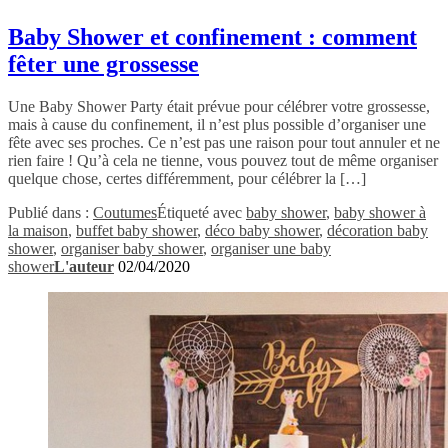
Baby Shower et confinement : comment
fêter une grossesse
Une Baby Shower Party était prévue pour célébrer votre grossesse,
mais à cause du confinement, il n’est plus possible d’organiser une
fête avec ses proches. Ce n’est pas une raison pour tout annuler et ne
rien faire ! Qu’à cela ne tienne, vous pouvez tout de même organiser
quelque chose, certes différemment, pour célébrer la […]
Publié dans :
Coutumes
Étiqueté avec
baby shower
,
baby shower à
la maison
,
buffet baby shower
,
déco baby shower
,
décoration baby
shower
,
organiser baby shower
,
organiser une baby
shower
L'auteur
02/04/2020