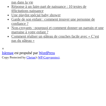
pas dans la vie
Réponse à un faire-part de naissance : 10 textes de
félicitations naissance
Une playlist spécial baby shower
Garde de son enfant : comment trouver une personne de
confiance ?
Non-croyants : pourquoi et comment donner un parrain et une
marraine à votre enfant ?
Comment réaliser un gâteau de couches facile avec « C’est
pas du gâteau »
×
Islemag
est propulsé par
WordPress
Copy Protected by
Chetan
's
WP-Copyprotect
.