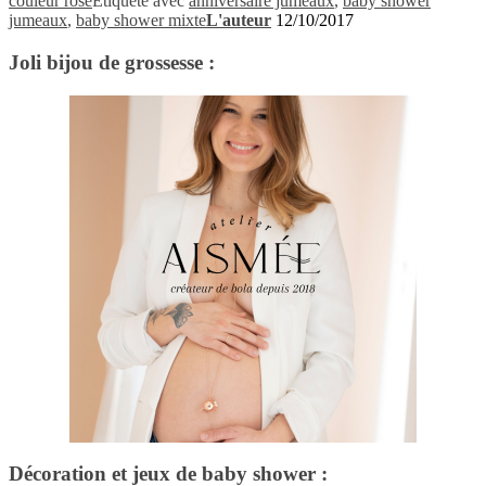
couleur rose
Étiqueté avec
anniversaire jumeaux
,
baby shower
jumeaux
,
baby shower mixte
L'auteur
12/10/2017
Joli bijou de grossesse :
Décoration et jeux de baby shower :