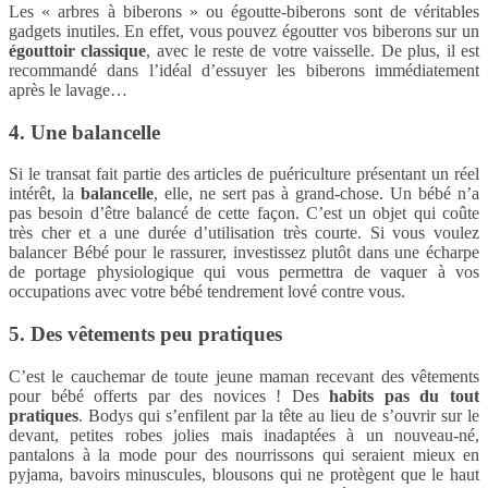
Les « arbres à biberons » ou égoutte-biberons sont de véritables
gadgets inutiles. En effet, vous pouvez égoutter vos biberons sur un
égouttoir classique
, avec le reste de votre vaisselle. De plus, il est
recommandé dans l’idéal d’essuyer les biberons immédiatement
après le lavage…
4. Une balancelle
Si le transat fait partie des articles de puériculture présentant un réel
intérêt, la
balancelle
, elle, ne sert pas à grand-chose. Un bébé n’a
pas besoin d’être balancé de cette façon. C’est un objet qui coûte
très cher et a une durée d’utilisation très courte. Si vous voulez
balancer Bébé pour le rassurer, investissez plutôt dans une écharpe
de portage physiologique qui vous permettra de vaquer à vos
occupations avec votre bébé tendrement lové contre vous.
5. Des vêtements peu pratiques
C’est le cauchemar de toute jeune maman recevant des vêtements
pour bébé offerts par des novices ! Des
habits pas du tout
pratiques
. Bodys qui s’enfilent par la tête au lieu de s’ouvrir sur le
devant, petites robes jolies mais inadaptées à un nouveau-né,
pantalons à la mode pour des nourrissons qui seraient mieux en
pyjama, bavoirs minuscules, blousons qui ne protègent que le haut