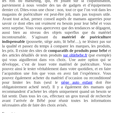
les rois du marketing, qui, en jouant sur la culpabilisation,
parviennent à nous vendre des tas de gadgets et d’équipements
dernier cri. Dites-vous une chose : non, tout ce que l’on voit dans les
magasins de puériculture est peut-être joli, mais pas toujours utile.
Avant tout achat, prenez conseil auprès de mamans aguerries pour
savoir ce dont elles ont
vraiment
eu besoin pour leur bébé et vous
serez surprise. Vous vous apercevrez que des tendances se dégagent,
aussi bien au niveau des objets superflus que du matériel
incontournable. S’agissant du
matériel de puériculture
indispensable
(poussette, siège auto, lit bébé…), ne lésinez pas sur
la qualité et passez du temps à comparer les marques, les produits,
les prix. Il existe des sites de
comparatifs de produits pour bébé
et
des articles détaillés de tests produits
sur ohlebebe.fr
(par exemple)
qui vous aiguilleront dans vos choix. Une autre option qui se
développe, c’est de louer votre matériel de puériculture. Vous
pouvez ainsi le tester véritablement dans votre quotidien, et en faire
l’acquisition une fois que vous en avez fait l’expérience. Vous
pouvez également acheter du matériel d’occasion ou reconditionné
pour limiter les frais (seul le
siège auto enfant
doit être
obligatoirement acheté neuf). Il y a également des mamans qui
recommandent d’acheter les objets uniquement quand un besoin se
fait sentir. Dans tous les cas, effectuez un gros travail de recherche
avant l’arrivée de Bébé pour réunir toutes les informations
nécessaires afin de faire des choix avisés.