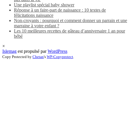
Une playlist spécial baby shower
Réponse à un faire-part de naissance : 10 textes de
félicitations naissance
Non-croyants : pourquoi et comment donner un parrain et une
marraine à votre enfant ?
Les 10 meilleures recettes de gâteau d’anniversaire 1 an pour
bébé
×
Islemag
est propulsé par
WordPress
Copy Protected by
Chetan
's
WP-Copyprotect
.