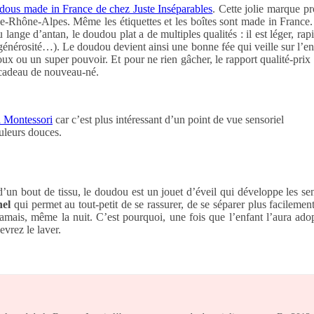
udous made in France de chez Juste Inséparables
. Cette jolie marque p
-Rhône-Alpes. Même les étiquettes et les boîtes sont made in France.
u lange d’antan, le doudou plat a de multiples qualités : il est léger, ra
énérosité…). Le doudou devient ainsi une bonne fée qui veille sur l’en
 ou un super pouvoir. Et pour ne rien gâcher, le rapport qualité-prix es
n cadeau de nouveau-né.
 Montessori
car c’est plus intéressant d’un point de vue sensoriel
ouleurs douces.
un bout de tissu, le doudou est un jouet d’éveil qui développe les sen
nel
qui permet au tout-petit de se rassurer, de se séparer plus facilemen
 jamais, même la nuit. C’est pourquoi, une fois que l’enfant l’aura a
vrez le laver.