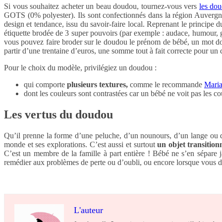
Si vous souhaitez acheter un beau doudou, tournez-vous vers
les do
GOTS (0% polyester). Ils sont confectionnés dans la région Auvergne
design et tendance, issu du savoir-faire local. Reprenant le principe d
étiquette brodée de 3 super pouvoirs (par exemple : audace, humour, g
vous pouvez faire broder sur le doudou le prénom de bébé, un mot doux
partir d’une trentaine d’euros, une somme tout à fait correcte pour u
Pour le choix du modèle, privilégiez un doudou :
qui comporte
plusieurs textures,
comme le recommande
Maria
dont les couleurs sont contrastées car un bébé ne voit pas les c
Les vertus du doudou
Qu’il prenne la forme d’une peluche, d’un nounours, d’un lange ou d’
monde et ses explorations. C’est aussi et surtout
un objet transition
C’est un membre de la famille à part entière ! Bébé ne s’en sépare
remédier aux problèmes de perte ou d’oubli, ou encore lorsque vous de
L'auteur