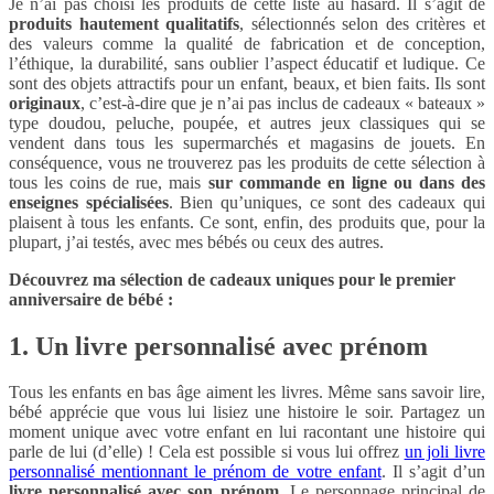
Je n’ai pas choisi les produits de cette liste au hasard. Il s’agit de
produits hautement qualitatifs
, sélectionnés selon des critères et
des valeurs comme la qualité de fabrication et de conception,
l’éthique, la durabilité, sans oublier l’aspect éducatif et ludique. Ce
sont des objets attractifs pour un enfant, beaux, et bien faits. Ils sont
originaux
, c’est-à-dire que je n’ai pas inclus de cadeaux « bateaux »
type doudou, peluche, poupée, et autres jeux classiques qui se
vendent dans tous les supermarchés et magasins de jouets. En
conséquence, vous ne trouverez pas les produits de cette sélection à
tous les coins de rue, mais
sur commande en ligne ou dans des
enseignes spécialisées
. Bien qu’uniques, ce sont des cadeaux qui
plaisent à tous les enfants. Ce sont, enfin, des produits que, pour la
plupart, j’ai testés, avec mes bébés ou ceux des autres.
Découvrez ma sélection de cadeaux uniques pour le premier
anniversaire de bébé :
1. Un livre personnalisé avec prénom
Tous les enfants en bas âge aiment les livres. Même sans savoir lire,
bébé apprécie que vous lui lisiez une histoire le soir. Partagez un
moment unique avec votre enfant en lui racontant une histoire qui
parle de lui (d’elle) ! Cela est possible si vous lui offrez
un joli livre
personnalisé mentionnant le prénom de votre enfant
. Il s’agit d’un
livre personnalisé avec son prénom
. Le personnage principal de