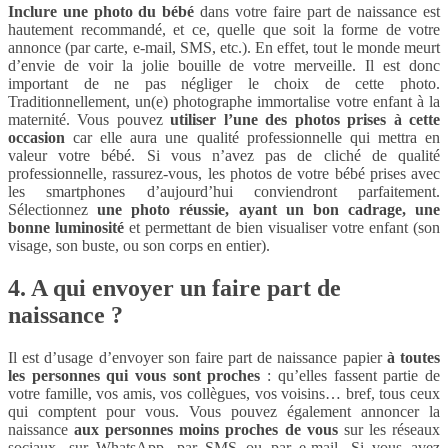
Inclure une photo du bébé
dans votre faire part de naissance est
hautement recommandé, et ce, quelle que soit la forme de votre
annonce (par carte, e-mail, SMS, etc.). En effet, tout le monde meurt
d’envie de voir la jolie bouille de votre merveille. Il est donc
important de ne pas négliger le choix de cette photo.
Traditionnellement, un(e) photographe immortalise votre enfant à la
maternité. Vous pouvez
utiliser l’une des photos prises à cette
occasion
car elle aura une qualité professionnelle qui mettra en
valeur votre bébé. Si vous n’avez pas de cliché de qualité
professionnelle, rassurez-vous, les photos de votre bébé prises avec
les smartphones d’aujourd’hui conviendront parfaitement.
Sélectionnez
une photo réussie, ayant un bon cadrage, une
bonne luminosité
et permettant de bien visualiser votre enfant (son
visage, son buste, ou son corps en entier).
4. A qui envoyer un faire part de
naissance ?
Il est d’usage d’envoyer son faire part de naissance papier
à toutes
les personnes qui vous sont proches
: qu’elles fassent partie de
votre famille, vos amis, vos collègues, vos voisins… bref, tous ceux
qui comptent pour vous. Vous pouvez également annoncer la
naissance
aux personnes moins proches de vous
sur les réseaux
sociaux, sur WhatsApp, par SMS ou par e-mail. Si vous avez